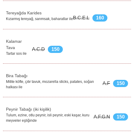
Tereyağda Karides
B.C.E.L
160
Kızarmış tereyağ, sarımsak, baharatlar ile
Kalamar
Tava
A.C.D
150
Tartar sos ile
Bira Tabağı
Mitite köfte, çıtır tavuk, mozarella sticks, patates, soğan
A.F
150
halkası ile
Peynir Tabağı (iki kişilik)
Tulum, ezine, otlu peynir, isli peynir, eski kaşar, kuru
A.F.G.N
150
meyveler eşliğinde