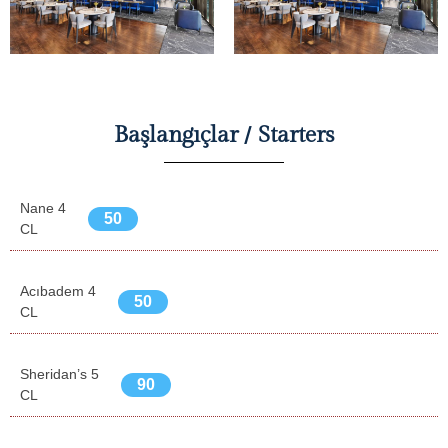
Başlangıçlar / Starters
Nane 4
50
CL
Acıbadem 4
50
CL
Sheridan’s 5
90
CL