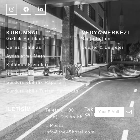
KURUMSAL
MEDYA MERKEZİ
Gizlilik Politikası
Basın Bülteni
Çerez Politikası
Ödüller & Belgeler
Aydınlatma Metni
Kullanım Koşulları
Sürdürülebilirlik Politikası
Sürdürülebilirlik Raporu
Sürdürülebilir Turizm Sertifikası
İLETİŞİM
Takipte
Telefon:
+90
kalın
(236) 226 55 55
E Posta:
info@the45hotel.com