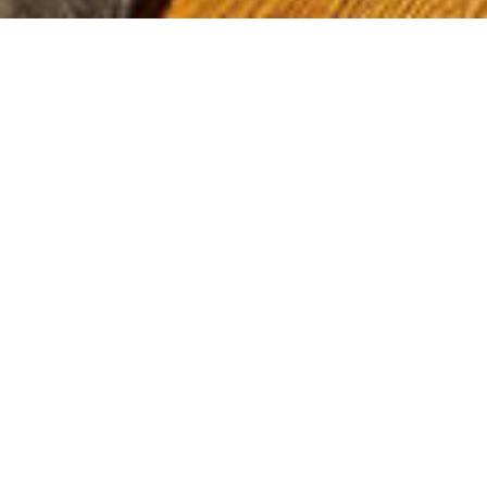
Deluxe Twin Oda
Bu eşsiz mekânın konforuna teslim olun
REZERVASYON
Deluxe Twin Oda, konaklama bölümümüzde sizin
için özel olarak tasarlanmış bir oda tipidir. Bu
odalar, 18 metrekarelik geniş bir alana sahip olup
modern dekorasyonları ve dinlendirici renkleriyle
konfor ve elegantlığın bir bütünü halindedir.