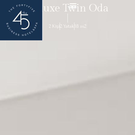
Deluxe Twin Oda
2 Kişi
2 Yatak
18 m2