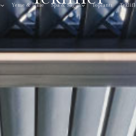
e
Yeme & İçme
Spa & Sağlık
Toplantı
Teklif