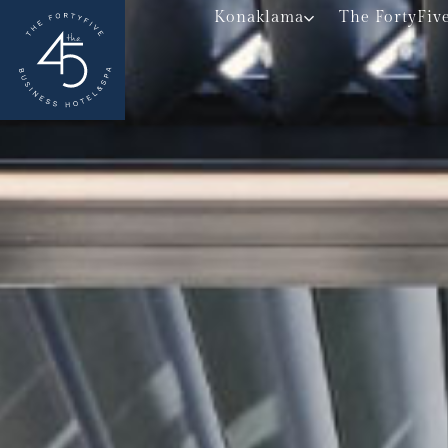
Konaklama
The FortyFiv