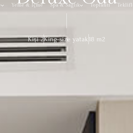
e
Yeme & İçme
Spa & Sağlık
Toplantı
Teklif
Kişi 2
King-size yatak
18 m2