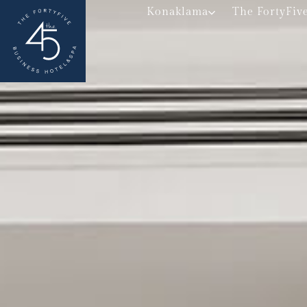
Konaklama
The FortyFiv