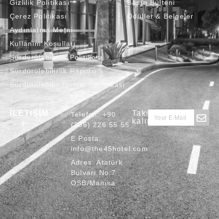
Gizlilik Politikası
Basın Bülteni
Çerez Politikası
Ödüller & Belgeler
Aydınlatma Metni
Kullanım Koşulları
Sürdürülebilirlik Politikası
Sürdürülebilirlik Raporu
Sürdürülebilir Turizm Sertifikası
İLETİŞİM
Takipte
Telefon:
+90
kalın
(236) 226 55 55
E Posta:
info@the45hotel.com
Adres:
Atatürk
Bulvarı No:7
OSB/Manisa