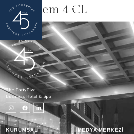
Acıbadem 4 CL
The FortyFive
Business Hotel & Spa
KURUMSAL
MEDYA MERKEZİ