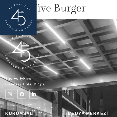
Forty Five Burger
The FortyFive
Business Hotel & Spa
KURUMSAL
MEDYA MERKEZİ