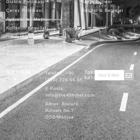
Gizlilik Politikası
Basın Bülteni
Çerez Politikası
Ödüller & Belgeler
Aydınlatma Metni
Kullanım Koşulları
Sürdürülebilirlik Politikası
Sürdürülebilirlik Raporu
Sürdürülebilir Turizm Sertifikası
İLETİŞİM
Takipte
Telefon:
+90
kalın
(236) 226 55 55
E Posta:
info@the45hotel.com
Adres:
Atatürk
Bulvarı No:7
OSB/Manisa