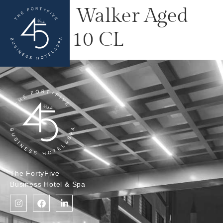
Johnie Walker Aged
18 YO 10 CL
The FortyFive
Business Hotel & Spa