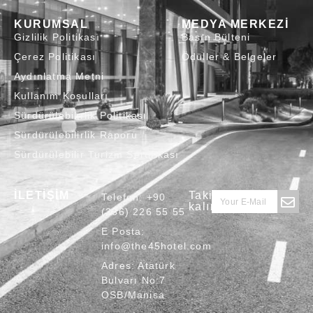
KURUMSAL
MEDYA MERKEZİ
Gizlilik Politikası
Basın Bülteni
Çerez Politikası
Ödüller & Belgeler
Aydınlatma Metni
Kullanım Koşulları
Sürdürülebilirlik Politikası
Sürdürülebilirlik Raporu
Sürdürülebilir Turizm Sertifikası
İLETİŞİM
Takipte
Telefon:
+90
kalın
(236) 226 55 55
E Posta:
info@the45hotel.com
Adres:
Atatürk
Bulvarı No:7
OSB/Manisa