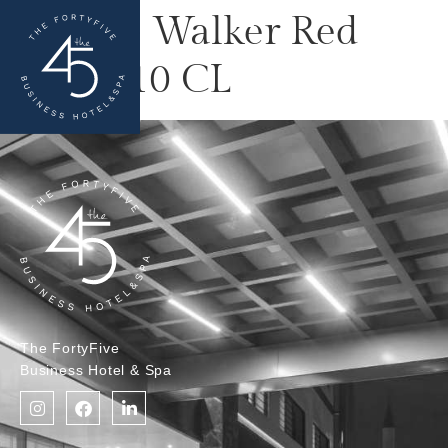
Johnie Walker Red
Label 10 CL
The FortyFive
Business Hotel & Spa