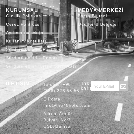
KURUMSAL
MEDYA MERKEZİ
Gizlilik Politikası
Basın Bülteni
Çerez Politikası
Ödüller & Belgeler
Aydınlatma Metni
Kullanım Koşulları
Sürdürülebilirlik Politikası
Sürdürülebilirlik Raporu
Sürdürülebilir Turizm Sertifikası
İLETİŞİM
Takipte
Telefon:
+90
kalın
(236) 226 55 55
E Posta:
info@the45hotel.com
Adres:
Atatürk
Bulvarı No:7
OSB/Manisa