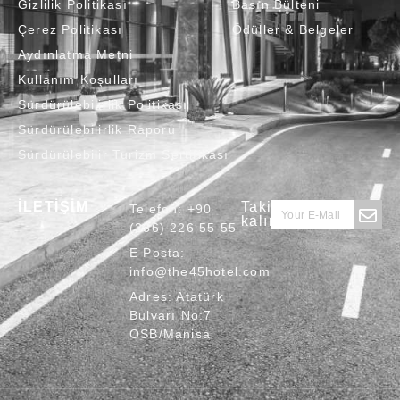
Gizlilik Politikası
Basın Bülteni
Çerez Politikası
Ödüller & Belgeler
Aydınlatma Metni
Kullanım Koşulları
Sürdürülebilirlik Politikası
Sürdürülebilirlik Raporu
Sürdürülebilir Turizm Sertifikası
İLETİŞİM
Takipte
Telefon:
+90
kalın
(236) 226 55 55
E Posta:
info@the45hotel.com
Adres:
Atatürk
Bulvarı No:7
OSB/Manisa