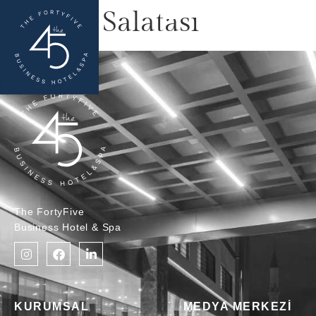
Kapris Salatası
The FortyFive
Business Hotel & Spa
KURUMSAL
MEDYA MERKEZİ