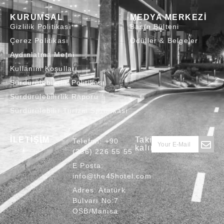
KURUMSAL
MEDYA MERKEZİ
Gizlilik Politikası
Basın Bülteni
Çerez Politikası
Ödüller & Belgeler
Aydınlatma Metni
Kullanım Koşulları
Sürdürülebilirlik Politikası
Sürdürülebilirlik Raporu
Sürdürülebilir Turizm Sertifikası
İLETİŞİM
Takipte
Telefon:
+90
kalın
(236) 226 55 55
E Posta:
info@the45hotel.com
Adres:
Atatürk
Bulvarı No:7
OSB/Manisa