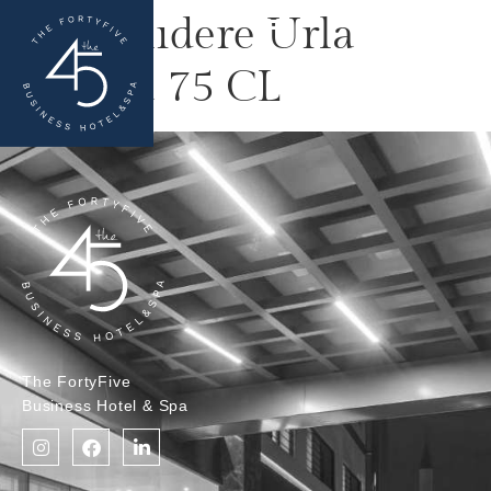
Kavaklıdere Urla
Vourla 75 CL
The FortyFive
Business Hotel & Spa