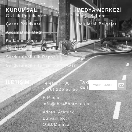
KURUMSAL
MEDYA MERKEZİ
Gizlilik Politikası
Basın Bülteni
Çerez Politikası
Ödüller & Belgeler
Aydınlatma Metni
Kullanım Koşulları
Sürdürülebilirlik Politikası
Sürdürülebilirlik Raporu
Sürdürülebilir Turizm Sertifikası
İLETİŞİM
Takipte
Telefon:
+90
kalın
(236) 226 55 55
E Posta:
info@the45hotel.com
Adres:
Atatürk
Bulvarı No:7
OSB/Manisa