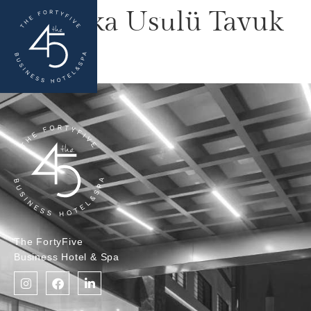
Meksika Usulü Tavuk
Sote
The FortyFive
Business Hotel & Spa