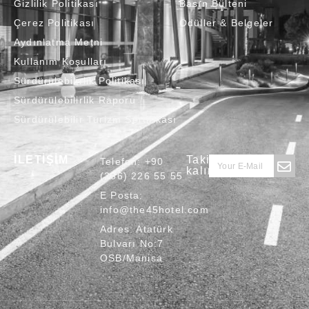
Gizlilik Politikası
Basın Bülteni
Çerez Politikası
Ödüller & Belgeler
Aydınlatma Metni
Kullanım Koşulları
Sürdürülebilirlik Politikası
Sürdürülebilirlik Raporu
Sürdürülebilir Turizm Sertifikası
İLETİŞİM
Takipte
Telefon:
+90
kalın
(236) 226 55 55
E Posta:
info@the45hotel.com
Adres:
Atatürk
Bulvarı No:7
OSB/Manisa