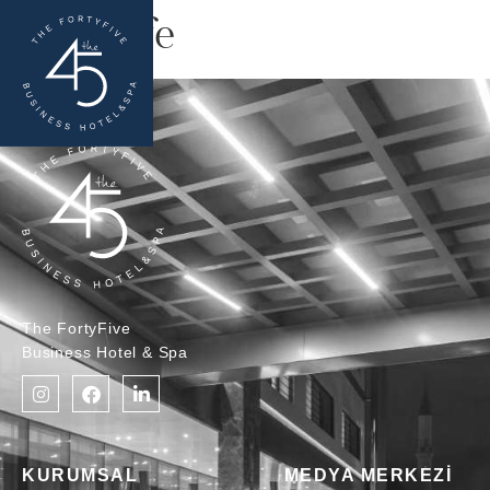
Nescafe
The FortyFive
Business Hotel & Spa
KURUMSAL
MEDYA MERKEZİ